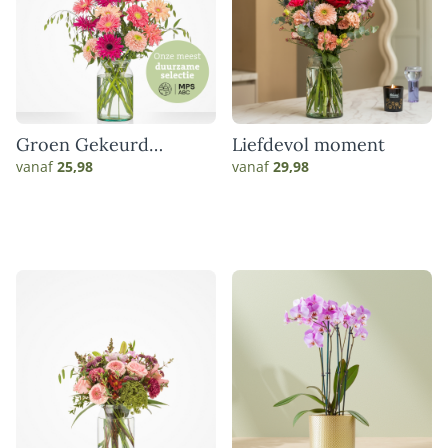
Groen Gekeurd
Liefdevol moment
gerbera boeket
vanaf
25,98
vanaf
29,98