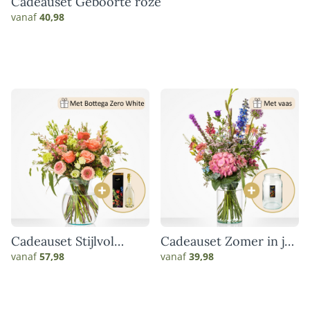
Cadeauset Geboorte roze
vanaf
40,98
Cadeauset Stijlvol
Cadeauset Zomer in je
genieten
vaas
vanaf
57,98
vanaf
39,98