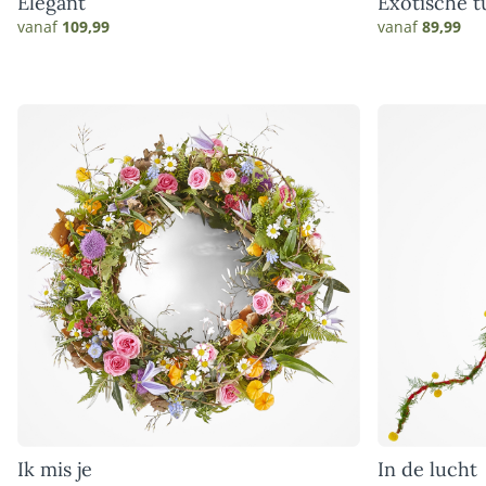
Elegant
Exotische t
vanaf
109,99
vanaf
89,99
Ik mis je
In de lucht