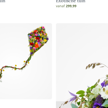
uin
Exotische tuin
vanaf
299,99