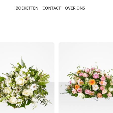
BOEKETTEN
CONTACT
OVER ONS
BEDANKT EN GEBOORTE
BETERSCHAP EN STERKTE
PLUK EN VELDBOEKETTEN
LUXE-CADEAUBOEKETTEN
SEIZOENSBOEKETTEN
ROZEN
ROUW EN CONDOLEANCE
VERJAARDAG EN FELICITATIE
POPULAIRE BOEKETTEN