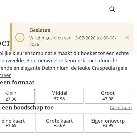
Gesloten
×
Wij zijn gesloten van 13-07-2026 tot 09-08-
oemenweelde
2026
olijke kleurencombinatie maakt dit boeket tot een echte
enweelde. Bloemenweelde kenmerkt zich door de
lende en elegante Delphinium, de leuke Craspedia (gele
tje) en mooie gerbera. Een leuk en eigentijds boeket
 meer
 een formaat
ee je iedereen een plezier doet. Tip: bestel onze
ssende vaas en maak de verrassing compleet. Iemand
Middel
Groot
Klein
verwennen? Onze luxueuze bonbons en heerlijke
37,98
47,98
27,98
lade zijn het perfecte cadeau voor bij je boeket.
 een boodschap toe
Geen kaart
leine kaart
Grote kaart
Eigen ontwerp
+1,69
+3,69
+3,99