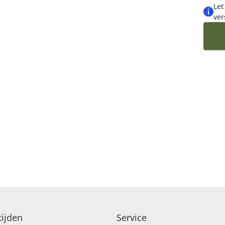
Let
ver
ijden
Service